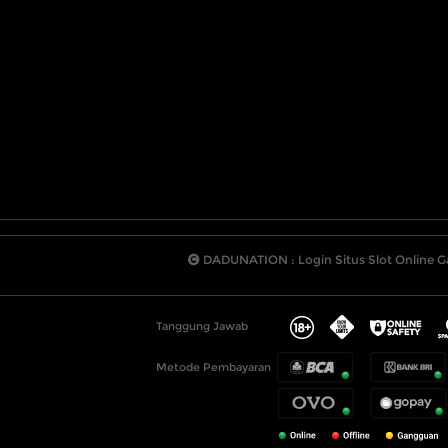
DADUNATION : Login Situs Slot Online G
Tanggung Jawab
Metode Pembayaran