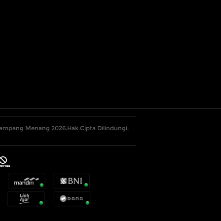
ampang Menang 2026.Hak Cipta Dilindungi.