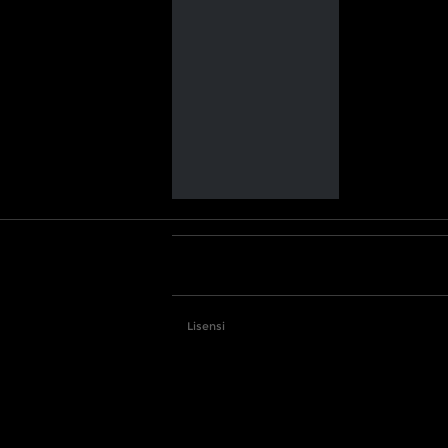
Lisensi