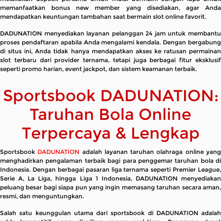
memanfaatkan bonus new member yang disediakan, agar Anda
mendapatkan keuntungan tambahan saat bermain slot online favorit.
DADUNATION menyediakan layanan pelanggan 24 jam untuk membantu
proses pendaftaran apabila Anda mengalami kendala. Dengan bergabung
di situs ini, Anda tidak hanya mendapatkan akses ke ratusan permainan
slot terbaru dari provider ternama, tetapi juga berbagai fitur eksklusif
seperti promo harian, event jackpot, dan sistem keamanan terbaik.
Sportsbook DADUNATION:
Taruhan Bola Online
Terpercaya & Lengkap
Sportsbook
DADUNATION
adalah layanan taruhan olahraga online yan
menghadirkan pengalaman terbaik bagi para penggemar taruhan bola di
Indonesia. Dengan berbagai pasaran liga ternama seperti Premier League,
Serie A, La Liga, hingga Liga 1 Indonesia, DADUNATION menyediakan
peluang besar bagi siapa pun yang ingin memasang taruhan secara aman,
resmi, dan menguntungkan.
Salah satu keunggulan utama dari sportsbook di DADUNATION adalah