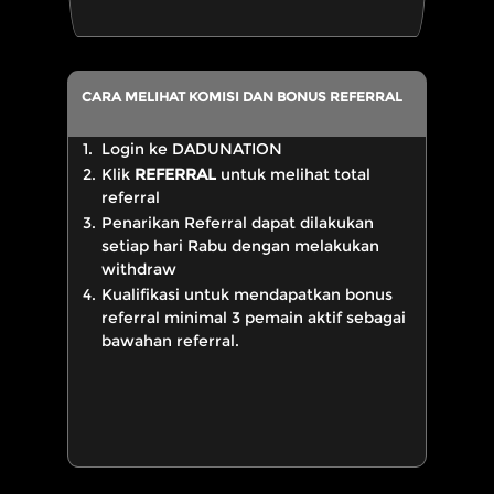
CARA MELIHAT KOMISI DAN BONUS REFERRAL
1.
Login ke DADUNATION
2.
Klik
REFERRAL
untuk melihat total
referral
3.
Penarikan Referral dapat dilakukan
setiap hari Rabu dengan melakukan
withdraw
4.
Kualifikasi untuk mendapatkan bonus
referral minimal 3 pemain aktif sebagai
bawahan referral.