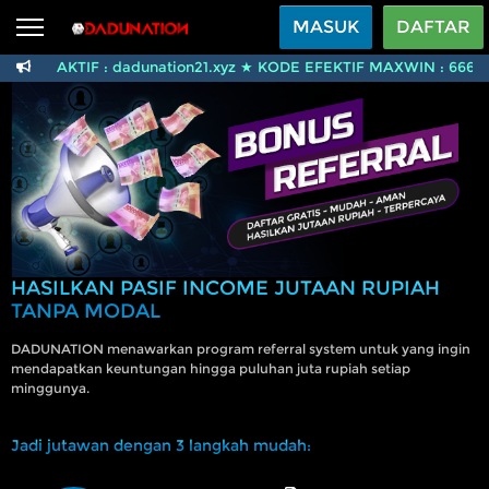
Beranda
MASUK
DAFTAR
 LINK AKTIF : dadunation21.xyz ★ KODE EFEKTIF MAXWIN : 66
Sports
BARU
PROMO
Live Casino
BARU
IDNPoker
BARU
Slots
PROMO
IDNLIVE
BARU
HASILKAN PASIF INCOME JUTAAN RUPIAH
Stream N Spin
TANPA MODAL
Arcade
PROMO
DADUNATION menawarkan program referral system untuk yang ingin
mendapatkan keuntungan hingga puluhan juta rupiah setiap
Table Games
minggunya.
Lottery
BARU
PROMO
Jadi jutawan dengan 3 langkah mudah:
IDNRaffle