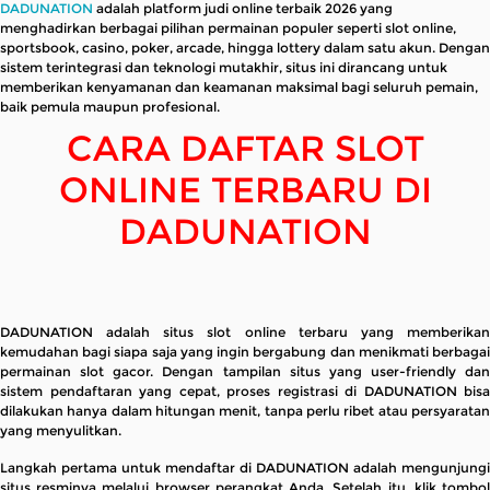
DADUNATION
adalah platform judi online terbaik 2026 yang
menghadirkan berbagai pilihan permainan populer seperti slot online,
sportsbook, casino, poker, arcade, hingga lottery dalam satu akun. Dengan
sistem terintegrasi dan teknologi mutakhir, situs ini dirancang untuk
memberikan kenyamanan dan keamanan maksimal bagi seluruh pemain,
baik pemula maupun profesional.
CARA DAFTAR SLOT
ONLINE TERBARU DI
DADUNATION
DADUNATION adalah situs slot online terbaru yang memberikan
kemudahan bagi siapa saja yang ingin bergabung dan menikmati berbagai
permainan slot gacor. Dengan tampilan situs yang user-friendly dan
sistem pendaftaran yang cepat, proses registrasi di DADUNATION bisa
dilakukan hanya dalam hitungan menit, tanpa perlu ribet atau persyaratan
yang menyulitkan.
Langkah pertama untuk mendaftar di DADUNATION adalah mengunjungi
situs resminya melalui browser perangkat Anda. Setelah itu, klik tombol